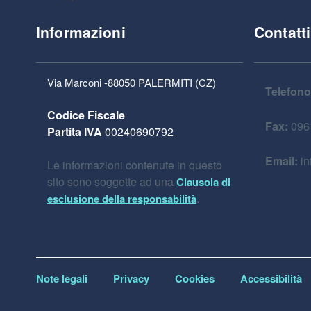
Informazioni
Contatti
Via Marconi -88050 PALERMITI (CZ)
Telefono
Codice Fiscale
Fax:
096
Partita IVA
00240690792
Email:
in
Le informazioni contenute in questo
sito sono soggette ad una
Clausola di
.
esclusione della responsabilità
Note legali
Privacy
Cookies
Accessibilità