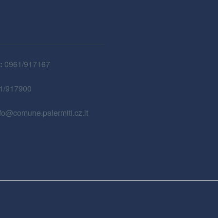
:
0961/917167
1/917900
fo@comune.palermiti.cz.it