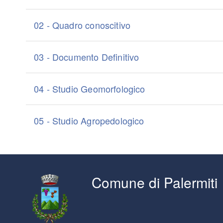
02 - Quadro conoscitivo
03 - Documento Definitivo
04 - Studio Geomorfologico
05 - Studio Agropedologico
Comune di Palermiti