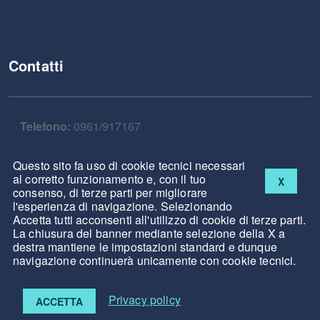
Contatti
Telefono:
0961/917167
Fax:
0961/917900
Questo sito fa uso di cookie tecnici necessari
al corretto funzionamento e, con il tuo
X
consenso, di terze parti per migliorare
Email:
info@comune.palermiti.cz.it
l'esperienza di navigazione. Selezionando
Accetta tutti acconsenti all'utilizzo di cookie di terze parti.
La chiusura del banner mediante selezione della X a
destra mantiene le impostazioni standard e dunque
navigazione continuerà unicamente con cookie tecnici.
Note legali
Privacy
Cookies
Accessibilità
Privacy policy
ACCETTA
Powered by
ASMENET Calabria