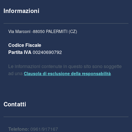
Informazioni
Via Marconi -88050 PALERMITI (CZ)
Codice Fiscale
Partita IVA
00240690792
Le informazioni contenute in questo sito sono soggette
ad una
.
Clausola di esclusione della responsabilità
Contatti
Telefono:
0961/917167