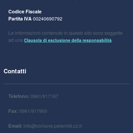
Codice Fiscale
Partita IVA
00240690792
Le informazioni contenute in questo sito sono soggette
ad una
.
Clausola di esclusione della responsabilità
Contatti
Telefono:
0961/917167
Fax:
0961/917900
Email:
info@comune.palermiti.cz.it