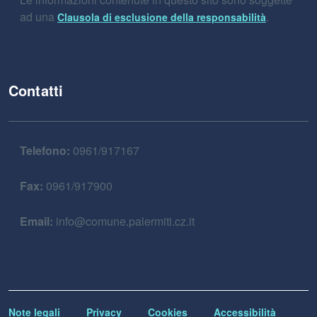
ad una
.
Clausola di esclusione della responsabilità
Contatti
Telefono:
0961/917167
Fax:
0961/917900
Email:
info@comune.palermiti.cz.it
Note legali
Privacy
Cookies
Accessibilità