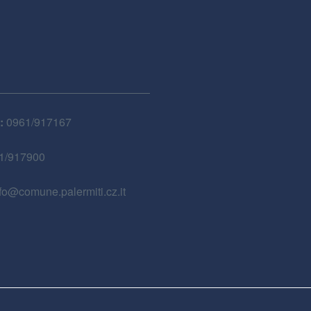
:
0961/917167
1/917900
fo@comune.palermiti.cz.it