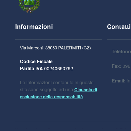
Informazioni
Contatti
Via Marconi -88050 PALERMITI (CZ)
Telefono
Codice Fiscale
Fax:
096
Partita IVA
00240690792
Email:
in
Le informazioni contenute in questo
sito sono soggette ad una
Clausola di
.
esclusione della responsabilità
Note legali
Privacy
Cookies
Accessibilità