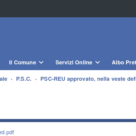
Il Comune
Servizi Online
Albo Pre
ale
P.S.C.
PSC-REU approvato, nella veste defin
ed.pdf