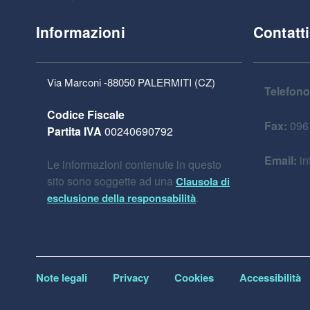
Informazioni
Contatti
Via Marconi -88050 PALERMITI (CZ)
Telefono
Codice Fiscale
Fax:
096
Partita IVA
00240690792
Email:
in
Le informazioni contenute in questo
sito sono soggette ad una
Clausola di
.
esclusione della responsabilità
Note legali
Privacy
Cookies
Accessibilità