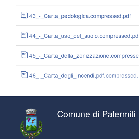
43_-_Carta_pedologica.compressed.pdf
44_-_Carta_uso_del_suolo.compressed.pd
45_-_Carta_della_zonizzazione.compresse
46_-_Carta_degli_incendi.pdf.compressed.
Comune di Palermiti