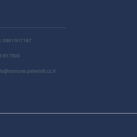
:
0961/917167
1/917900
fo@comune.palermiti.cz.it