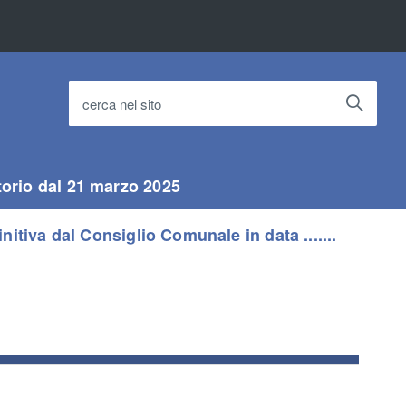
cerca nel sito
torio dal 21 marzo 2025
itiva dal Consiglio Comunale in data .......