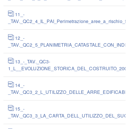
11_-
_TAV._QC2_4_IL_PAI_Perimetrazione_aree_a_rischio_fr
12_-
_TAV._QC2_5_PLANIMETRIA_CATASTALE_CON_INDIVID
13_-_TAV._QC3-
1_L__EVOLUZIONE_STORICA_DEL_COSTRUITO_2000.c
14_-
_TAV._QC3_2_L_UTILIZZO_DELLE_ARRE_EDIFICABIL
15_-
_TAV._QC3_3_LA_CARTA_DELL_UTILIZZO_DEL_SUOLO