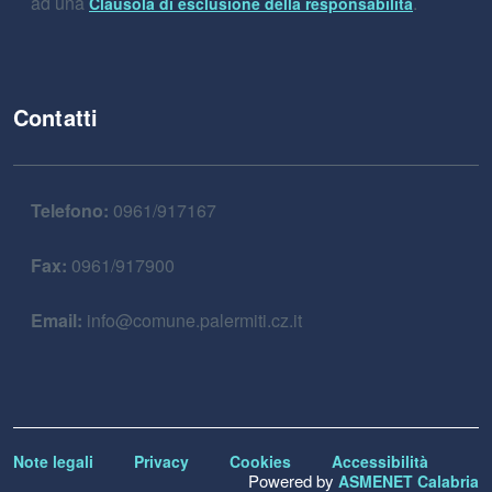
ad una
.
Clausola di esclusione della responsabilità
Contatti
Telefono:
0961/917167
Fax:
0961/917900
Email:
info@comune.palermiti.cz.it
Note legali
Privacy
Cookies
Accessibilità
Powered by
ASMENET Calabria