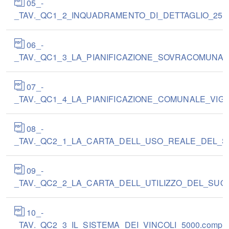
05_-
_TAV._QC1_2_INQUADRAMENTO_DI_DETTAGLIO_25000
06_-
_TAV._QC1_3_LA_PIANIFICAZIONE_SOVRACOMUNALE
07_-
_TAV._QC1_4_LA_PIANIFICAZIONE_COMUNALE_VIGEN
08_-
_TAV._QC2_1_LA_CARTA_DELL_USO_REALE_DEL_SUO
09_-
_TAV._QC2_2_LA_CARTA_DELL_UTILIZZO_DEL_SUOLO
10_-
_TAV._QC2_3_IL_SISTEMA_DEI_VINCOLI_5000.compre