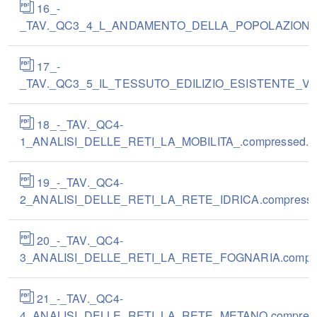
16_-
_TAV._QC3_4_L_ANDAMENTO_DELLA_POPOLAZIONE.c
17_-
_TAV._QC3_5_IL_TESSUTO_EDILIZIO_ESISTENTE_VOL
18_-_TAV._QC4-
1_ANALISI_DELLE_RETI_LA_MOBILITA_.compressed.p
19_-_TAV._QC4-
2_ANALISI_DELLE_RETI_LA_RETE_IDRICA.compresse
20_-_TAV._QC4-
3_ANALISI_DELLE_RETI_LA_RETE_FOGNARIA.compre
21_-_TAV._QC4-
4_ANALISI_DELLE_RETI_LA_RETE_METANO.compress